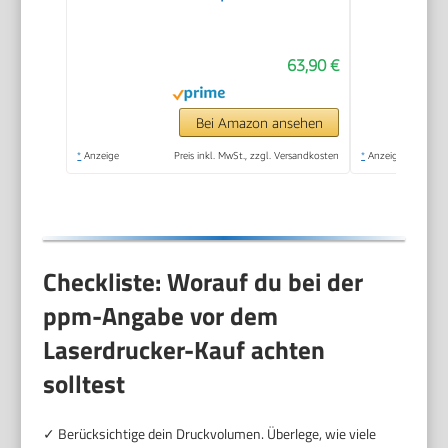
und Frontbedienung |
Kabelloses Drucken
63,90 €
vom Smartphone
leicht gemacht PIXMA
Print Plan kompatibel
Bei Amazon ansehen
*
Anzeige
Preis inkl. MwSt., zzgl. Versandkosten
*
Anzeige
Checkliste: Worauf du bei der
ppm-Angabe vor dem
Laserdrucker-Kauf achten
solltest
✓ Berücksichtige dein Druckvolumen. Überlege, wie viele