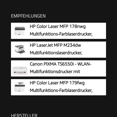
EMPFEHLUNGEN
HP Color Laser MFP 178nwg
Multifunktions-Farblaserdrucker,
Drucken, Kopieren, Scannen, Wi-Fi,
HP LaserJet MFP M234dw
Ethernet, USB, Smart App
Multifunktionslaserdrucker,
Schwarzweiß, 3-in-1 Drucker, Scanner,
Canon PIXMA TS6550I - WLAN-
Kopierer, WLAN, LAN, Duplex, Airprint, 29 S/Min
Multifunktionsdrucker mit
Papierkassette und Frontbedienung |
HP Color Laser MFP 179fwg
Kabelloses Drucken vom Smartphone leicht
Multifunktions-Farblaserdrucker,
gemacht PIXMA Print Plan kompatibel
Drucken, Kopieren, Scannen, Faxen,
Automatische Dokumentenzuführung, Wi-Fi,
Ethernet, USB, Smart App
HERSTELLER