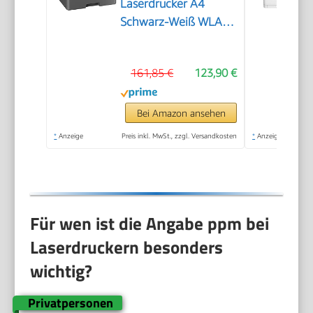
Laserdrucker A4
Schwarz-Weiß WLAN
mit Automatischem
Duplexdruck LC-
161,85 €
123,90 €
Display
Bei Amazon ansehen
*
Anzeige
Preis inkl. MwSt., zzgl. Versandkosten
*
Anzeige
Für wen ist die Angabe ppm bei
Laserdruckern besonders
wichtig?
Privatpersonen