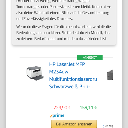
Drucker nützt wenig, wenn er häufig wegen
Tonermangels oder Papierstau stehen bleibt. Kombiniere
also deine Wahl mit einem Blick auf die Gesamtleistung
und Zuverlässigkeit des Druckers.
Wenn du diese Fragen für dich beantwortest, wird dir die
Bedeutung von ppm klarer. So findest du ein Modell, das
zu deinem Bedarf passt und mit dem du zufrieden bist.
ANGEBOT
HP LaserJet MFP
M234dw
Multifunktionslaserdrucker,
Schwarzweiß, 3-in-1
Drucker, Scanner,
Kopierer, WLAN, LAN,
229,90 €
159,11 €
Duplex, Airprint, 29
S/Min
Bei Amazon ansehen
*
Anzeige