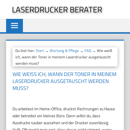
Zum
LASERDRUCKER BERATER
Inhalt
springen
Du bist hier:
Start
→
Wartung & Pflege
→
FAQ
→ Wie weiß
ich, wann der Toner in meinem Laserdrucker ausgetauscht
werden muss?
WIE WEISS ICH, WANN DER TONER IN MEINEM L
ASERDRUCKER AUSGETAUSCHT WERDEN M
USS?
Du arbeitest im Home-Office, druckst Rechnungen zu Hause
oder betreibst ein kleines Büro. Dann willst du, dass
Ausdrucke sauber aussehen und der Drucker zuverlässig
läuft. Oft merkt man erst, dass etwas nicht stimmt, wenn