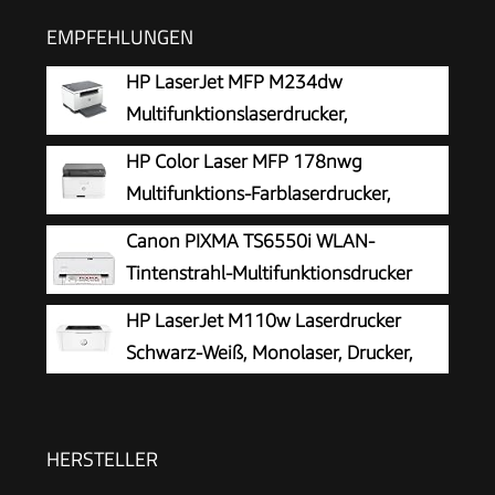
EMPFEHLUNGEN
HP LaserJet MFP M234dw
Multifunktionslaserdrucker,
Schwarzweiß, 3-in-1 Drucker, Scanner,
HP Color Laser MFP 178nwg
Kopierer, WLAN, LAN, Duplex, Airprint, 29 S/Min
Multifunktions-Farblaserdrucker,
Drucken, Kopieren, Scannen, Wi-Fi,
Canon PIXMA TS6550i WLAN-
Ethernet, USB, Smart App
Tintenstrahl-Multifunktionsdrucker
HP LaserJet M110w Laserdrucker
Schwarz-Weiß, Monolaser, Drucker,
WLAN, Airprint, Smart App, Bis zu 20
S./Min drucken, Auto-On/Auto-Off-Technologie
HERSTELLER