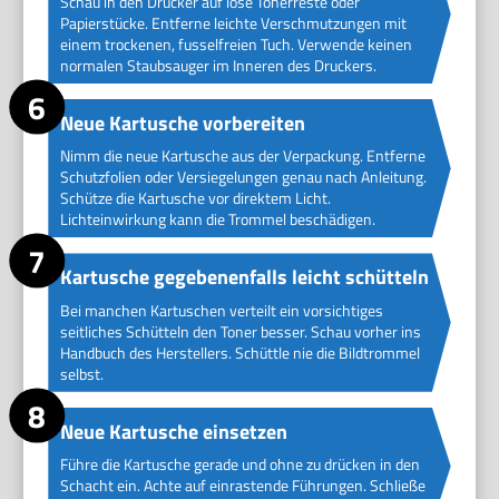
Schau in den Drucker auf lose Tonerreste oder
Papierstücke. Entferne leichte Verschmutzungen mit
einem trockenen, fusselfreien Tuch. Verwende keinen
normalen Staubsauger im Inneren des Druckers.
Neue Kartusche vorbereiten
Nimm die neue Kartusche aus der Verpackung. Entferne
Schutzfolien oder Versiegelungen genau nach Anleitung.
Schütze die Kartusche vor direktem Licht.
Lichteinwirkung kann die Trommel beschädigen.
Kartusche gegebenenfalls leicht schütteln
Bei manchen Kartuschen verteilt ein vorsichtiges
seitliches Schütteln den Toner besser. Schau vorher ins
Handbuch des Herstellers. Schüttle nie die Bildtrommel
selbst.
Neue Kartusche einsetzen
Führe die Kartusche gerade und ohne zu drücken in den
Schacht ein. Achte auf einrastende Führungen. Schließe