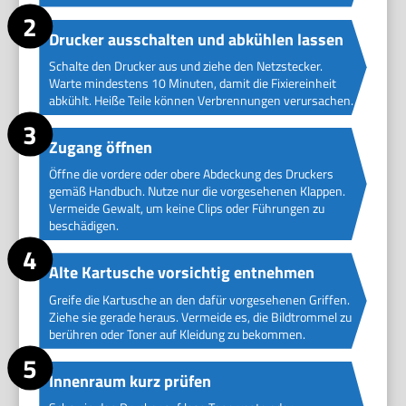
Drucker ausschalten und abkühlen lassen
Schalte den Drucker aus und ziehe den Netzstecker.
Warte mindestens 10 Minuten, damit die Fixiereinheit
abkühlt. Heiße Teile können Verbrennungen verursachen.
Zugang öffnen
Öffne die vordere oder obere Abdeckung des Druckers
gemäß Handbuch. Nutze nur die vorgesehenen Klappen.
Vermeide Gewalt, um keine Clips oder Führungen zu
beschädigen.
Alte Kartusche vorsichtig entnehmen
Greife die Kartusche an den dafür vorgesehenen Griffen.
Ziehe sie gerade heraus. Vermeide es, die Bildtrommel zu
berühren oder Toner auf Kleidung zu bekommen.
Innenraum kurz prüfen