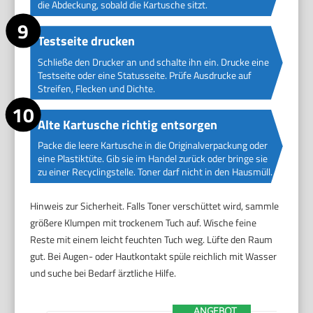
die Abdeckung, sobald die Kartusche sitzt.
Testseite drucken
Schließe den Drucker an und schalte ihn ein. Drucke eine
Testseite oder eine Statusseite. Prüfe Ausdrucke auf
Streifen, Flecken und Dichte.
Alte Kartusche richtig entsorgen
Packe die leere Kartusche in die Originalverpackung oder
eine Plastiktüte. Gib sie im Handel zurück oder bringe sie
zu einer Recyclingstelle. Toner darf nicht in den Hausmüll.
Hinweis zur Sicherheit. Falls Toner verschüttet wird, sammle
größere Klumpen mit trockenem Tuch auf. Wische feine
Reste mit einem leicht feuchten Tuch weg. Lüfte den Raum
gut. Bei Augen- oder Hautkontakt spüle reichlich mit Wasser
und suche bei Bedarf ärztliche Hilfe.
ANGEBOT