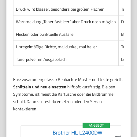
Druck wird blasser, besonders bei großen Flächen
Tonerstan
Warnmeldung „Toner fast leer“ aber Druck noch möglich
Drucker 
Flecken oder punktuelle Ausfälle
Beschädi
Unregelmäßige Dichte, mal dunkel, mal heller
Temperat
Tonerpulver im Ausgabefach
Leck in 
Kurz zusammengefasst: Beobachte Muster und teste gezielt.
Schütteln und neu einsetzen
hilft oft kurzfristig. Bleiben
Symptome, ist meist die Kartusche oder die Bildtrommel
schuld. Dann solltest du ersetzen oder den Service
kontaktieren.
ANGEBOT
Brother HL-L2400DW