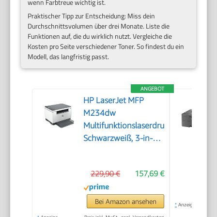
wenn Farbtreue wichtig ist.
Praktischer Tipp zur Entscheidung: Miss dein
Durchschnittsvolumen über drei Monate. Liste die
Funktionen auf, die du wirklich nutzt. Vergleiche die
Kosten pro Seite verschiedener Toner. So findest du ein
Modell, das langfristig passt.
ANGEBOT
HP LaserJet MFP
M234dw
Multifunktionslaserdrucker,
Schwarzweiß, 3-in-1
Drucker, Scanner,
Kopierer, WLAN, LAN,
229,90 €
157,69 €
Duplex, Airprint, 29
S/Min
Bei Amazon ansehen
*
Anzeige