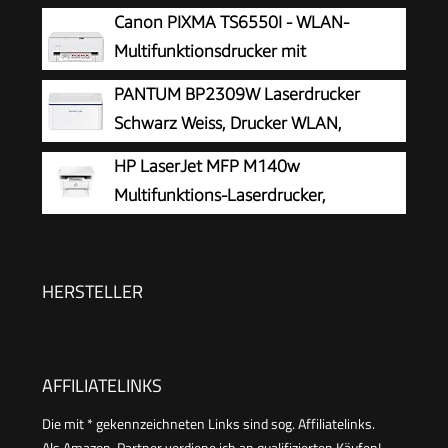
Automatischem Duplexdruck LC-
Canon PIXMA TS6550I - WLAN-
Display
Multifunktionsdrucker mit
Papierkassette und Frontbedienung |
PANTUM BP2309W Laserdrucker
Kabelloses Drucken vom Smartphone leicht
Schwarz Weiss, Drucker WLAN,
gemacht PIXMA Print Plan kompatibel
Airprint, Mopria, Klein für Heim & Büro,
HP LaserJet MFP M140w
20ppm, Inklusive 500-Seiten-Start-
Multifunktions-Laserdrucker,
Tonerkartusche
Monolaser, Drucker, Scanner, Kopierer,
Duplex-Druck, DIN A4, WLAN, Airprint, Schwarz-
weiß-Drucker
HERSTELLER
AFFILIATELINKS
Die mit * gekennzeichneten Links sind sog. Affiliatelinks.
Als Amazon-Partner verdiene ich an qualifizierten Käufen!