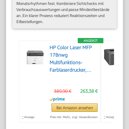
Monatsrhythmen fest. Kombiniere Sichtchecks mit
Verbrauchsauswertungen und passe Mindestbestände
an. Ein klarer Prozess reduziert Reaktionszeiten und
Eilbestellungen.
ANGEBOT
HP Color Laser MFP
178nwg
Multifunktions-
Farblaserdrucker,
Drucken, Kopieren,
Scannen, Wi-Fi,
389,90 €
263,38 €
Ethernet, USB, Smart
App
Bei Amazon ansehen
*
Anzeige
Preis inkl. MwSt., zzgl. Versandkosten
*
Anzeige