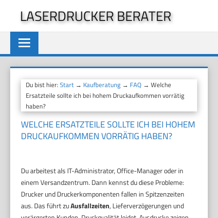
Zum
LASERDRUCKER BERATER
Inhalt
springen
Du bist hier:
Start
→
Kaufberatung
→
FAQ
→ Welche
Ersatzteile sollte ich bei hohem Druckaufkommen vorrätig
haben?
WELCHE ERSATZTEILE SOLLTE ICH BEI HOHEM
DRUCKAUFKOMMEN VORRÄTIG HABEN?
Du arbeitest als IT-Administrator, Office-Manager oder in
einem Versandzentrum. Dann kennst du diese Probleme:
Drucker und Druckerkomponenten fallen in Spitzenzeiten
aus. Das führt zu
Ausfallzeiten
, Lieferverzögerungen und
verärgerten Kunden. Druckqualität leidet. Ausdrucke zeigen