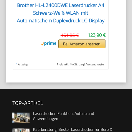
Brother HL-L2400DWE Laserdrucker A4
Schwarz-Weiß WLAN mit
Automatischem Duplexdruck LC-Display
161,85 €
123,90 €
Bei Amazon ansehen
*
Anzeige
Preis inkl. MwSt., zzgl. Versandkosten
TOP-ARTIKEL
Laserdrucker: Funktion, Aufbau und
Anwendungen
Kaufberatung: Bester Laserdrucker für Büro &