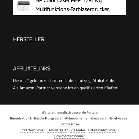
HP Color Laser MFP 178nwg
Duplex-Druck, DIN A4, WLAN, Airprint, Schwarz-
Multifunktions-Farblaserdrucker,
weiß-Drucker
Drucken, Kopieren, Scannen, Wi-Fi,
Ethernet, USB, Smart App
HERSTELLER
AFFILIATELINKS
Die mit * gekennzeichneten Links sind sog. Affiliatelinks.
Als Amazon-Partner verdiene ich an qualifizierten Käufen!
Weitere thematisch passende Portale:
Büroelektronik
·
Beschriftungsgerät
·
Aktenvernichter
·
Bindegerät
·
Briefwaage
·
Falzmaschine
Etikettendrucker
·
Laminiergerät
·
Presenter
·
Tintenstrahldrucker
·
Dokumentenscanner