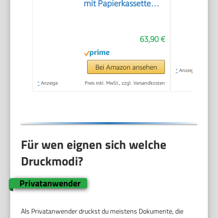
mit Papierkassette
und Frontbedienung |
Kabelloses Drucken
63,90 €
vom Smartphone
leicht gemacht PIXMA
Print Plan kompatibel
Bei Amazon ansehen
*
Anzeige
*
Anzeige
Preis inkl. MwSt., zzgl. Versandkosten
Für wen eignen sich welche
Druckmodi?
Privatanwender
Als Privatanwender druckst du meistens Dokumente, die