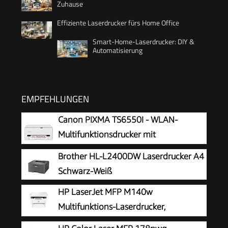
Zuhause
Effiziente Laserdrucker fürs Home Office
Smart-Home-Laserdrucker: DIY &
Automatisierung
EMPFEHLUNGEN
Canon PIXMA TS6550I - WLAN-
Multifunktionsdrucker mit
Papierkassette und Frontbedienung |
Brother HL-L2400DW Laserdrucker A4
Kabelloses Drucken vom Smartphone leicht
Schwarz-Weiß
gemacht PIXMA Print Plan kompatibel
HP LaserJet MFP M140w
Multifunktions-Laserdrucker,
Monolaser, Drucker, Scanner, Kopierer,