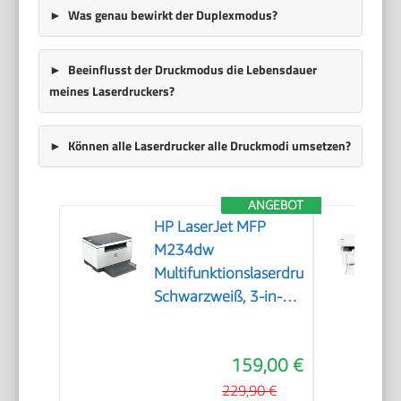
Was genau bewirkt der Duplexmodus?
Beeinflusst der Druckmodus die Lebensdauer
meines Laserdruckers?
Können alle Laserdrucker alle Druckmodi umsetzen?
ANGEBOT
HP LaserJet MFP
M234dw
Multifunktionslaserdrucker,
Schwarzweiß, 3-in-1
Drucker, Scanner,
Kopierer, WLAN, LAN,
159,00 €
Duplex, Airprint, 29
S/Min
229,90 €