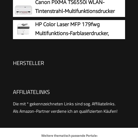
Canon PIXMA TS6550i WLAN-
Ausgabefach für 100 Blatt, Auto-On/Auto-Off,
Tintenstrahl-Multifunktionsdrucker
Smart App
HP Color Laser MFP 179fwg
Multifunktions-Farblaserdrucker,
Drucken, Kopieren, Scannen, Faxen,
Automatische Dokumentenzuführung, Wi-Fi,
Ethernet, USB, Smart App
HERSTELLER
AFFILIATELINKS
Die mit * gekennzeichneten Links sind sog. Affiliatelinks.
Als Amazon-Partner verdiene ich an qualifizierten Käufen!
Weitere thematisch passende Portale: