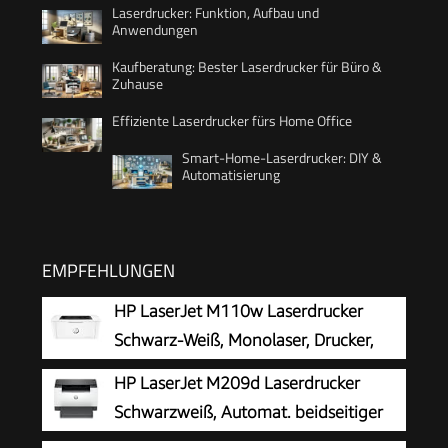
Laserdrucker: Funktion, Aufbau und
Anwendungen
Kaufberatung: Bester Laserdrucker für Büro &
Zuhause
Effiziente Laserdrucker fürs Home Office
Smart-Home-Laserdrucker: DIY &
Automatisierung
EMPFEHLUNGEN
HP LaserJet M110w Laserdrucker
Schwarz-Weiß, Monolaser, Drucker,
WLAN, Airprint, Smart App, Bis zu 20
HP LaserJet M209d Laserdrucker
S./Min drucken, Auto-On/Auto-Off-Technologie
Schwarzweiß, Automat. beidseitiger
Druck, USB, LED Bedienfeld,