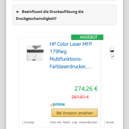
Beeinflusst die Druckauflösung die
Druckgeschwindigkeit?
ANGEBOT
HP Color Laser MFP
179fwg
Multifunktions-
Farblaserdrucker,
Drucken, Kopieren,
Scannen, Faxen,
274,26 €
Automatische
Dokumentenzuführung,
281,81 €
Wi-Fi, Ethernet, USB,
Smart App
Bei Amazon ansehen
*
Anzeige
Preis inkl. MwSt., zzgl. Versandkosten
*
Anzeige