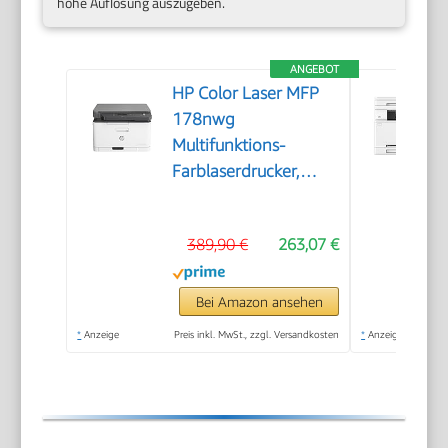
hohe Auflösung auszugeben.
ANGEBOT
HP Color Laser MFP
178nwg
Multifunktions-
Farblaserdrucker,
Drucken, Kopieren,
Scannen, Wi-Fi,
389,90 €
263,07 €
Ethernet, USB, Smart
App
Bei Amazon ansehen
*
Anzeige
Preis inkl. MwSt., zzgl. Versandkosten
*
Anzeige