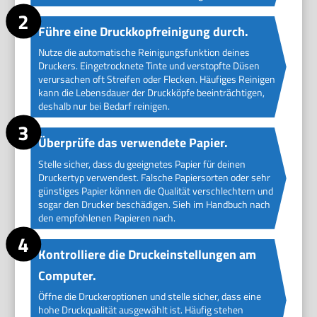
Führe eine Druckkopfreinigung durch.
Nutze die automatische Reinigungsfunktion deines
Druckers. Eingetrocknete Tinte und verstopfte Düsen
verursachen oft Streifen oder Flecken. Häufiges Reinigen
kann die Lebensdauer der Druckköpfe beeinträchtigen,
deshalb nur bei Bedarf reinigen.
Überprüfe das verwendete Papier.
Stelle sicher, dass du geeignetes Papier für deinen
Druckertyp verwendest. Falsche Papiersorten oder sehr
günstiges Papier können die Qualität verschlechtern und
sogar den Drucker beschädigen. Sieh im Handbuch nach
den empfohlenen Papieren nach.
Kontrolliere die Druckeinstellungen am
Computer.
Öffne die Druckeroptionen und stelle sicher, dass eine
hohe Druckqualität ausgewählt ist. Häufig stehen