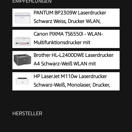
EMPFEHLUNGEN
PANTUM BP2309W Laserdrucker
Schwarz Weiss, Drucker WLAN,
Airprint, Mopria, Klein für Heim & Büro,
Canon PIXMA TS6550I - WLAN-
20ppm, Inklusive 500-Seiten-Start-
Multifunktionsdrucker mit
Tonerkartusche
Papierkassette und Frontbedienung |
Brother HL-L2400DWE Laserdrucker
Kabelloses Drucken vom Smartphone leicht
A4 Schwarz-Weiß WLAN mit
gemacht PIXMA Print Plan kompatibel
Automatischem Duplexdruck LC-
HP LaserJet M110w Laserdrucker
Display
Schwarz-Weiß, Monolaser, Drucker,
WLAN, Airprint, Smart App, Bis zu 20
S./Min drucken, Auto-On/Auto-Off-Technologie
HERSTELLER