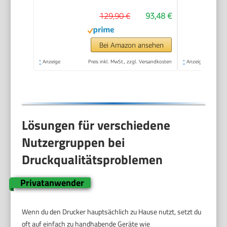
App, Bis zu 20 S./Min
129,90 €
93,48 €
drucken, Auto-
On/Auto-Off-
Technologie
Bei Amazon ansehen
*
Anzeige
Preis inkl. MwSt., zzgl. Versandkosten
*
Anzeige
Lösungen für verschiedene
Nutzergruppen bei
Druckqualitätsproblemen
Privatanwender
Wenn du den Drucker hauptsächlich zu Hause nutzt, setzt du
oft auf einfach zu handhabende Geräte wie