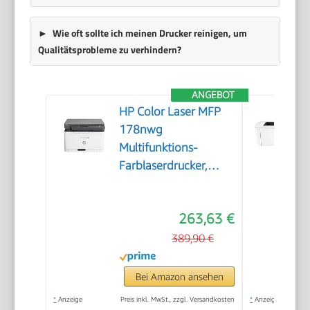
Wie oft sollte ich meinen Drucker reinigen, um
Qualitätsprobleme zu verhindern?
ANGEBOT
HP Color Laser MFP
178nwg
Multifunktions-
Farblaserdrucker,
Drucken, Kopieren,
Scannen, Wi-Fi,
263,63 €
Ethernet, USB, Smart
App
389,90 €
Bei Amazon ansehen
*
Anzeige
Preis inkl. MwSt., zzgl. Versandkosten
*
Anzeige