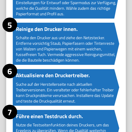
Einstellungen für Entwurf oder Sparmodus zur Verfügung,
welche die Qualität mindern. Wähle zudem das richtige
Papierformat und Profil aus.
Reinige den Drucker innen.
Schalte den Drucker aus und ziehe den Netzstecker.
Entferne vorsichtig Staub, Papierfasern oder Tintenreste
von Walzen und Papierwegen mit einem weichen,
fusselfreien Tuch. Vermeide aggressive Reinigungsmittel,
die die Bauteile beschädigen können.
Aktualisiere den Druckertreiber.
Suche auf der Herstellerseite nach aktuellen
Treiberversionen. Ein veralteter oder fehlerhafter Treiber
kann Druckprobleme verursachen. Installiere das Update
und teste die Druckqualität erneut.
Führe einen Testdruck durch.
Nutze die Testseitenfunktion deines Druckers, um das
Ergebnis zu überprüfen. Wenn die Qualität weiterhin