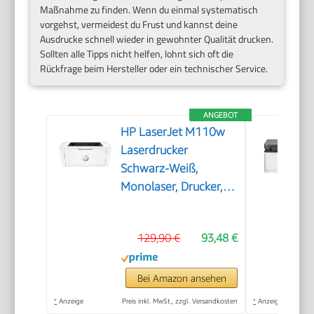
Maßnahme zu finden. Wenn du einmal systematisch
vorgehst, vermeidest du Frust und kannst deine
Ausdrucke schnell wieder in gewohnter Qualität drucken.
Sollten alle Tipps nicht helfen, lohnt sich oft die
Rückfrage beim Hersteller oder ein technischer Service.
ANGEBOT
HP LaserJet M110w
Laserdrucker
Schwarz-Weiß,
Monolaser, Drucker,
WLAN, Airprint, Smart
App, Bis zu 20 S./Min
129,90 €
93,48 €
drucken, Auto-
On/Auto-Off-
Technologie
Bei Amazon ansehen
*
Anzeige
Preis inkl. MwSt., zzgl. Versandkosten
*
Anzeige