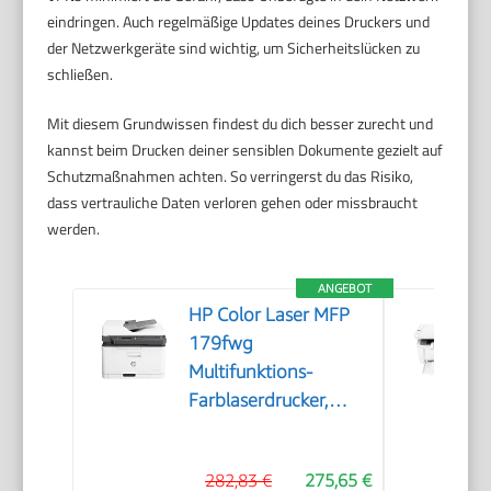
eindringen. Auch regelmäßige Updates deines Druckers und
der Netzwerkgeräte sind wichtig, um Sicherheitslücken zu
schließen.
Mit diesem Grundwissen findest du dich besser zurecht und
kannst beim Drucken deiner sensiblen Dokumente gezielt auf
Schutzmaßnahmen achten. So verringerst du das Risiko,
dass vertrauliche Daten verloren gehen oder missbraucht
werden.
ANGEBOT
HP Color Laser MFP
179fwg
Multifunktions-
Farblaserdrucker,
Drucken, Kopieren,
Scannen, Faxen,
282,83 €
275,65 €
Automatische