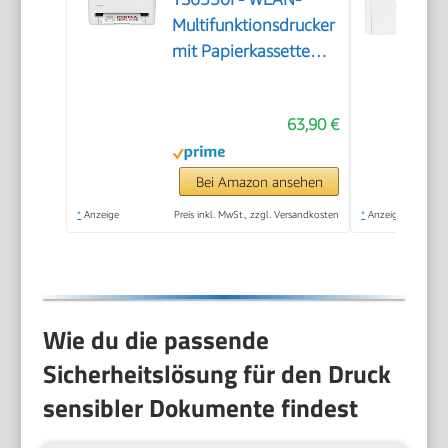
Multifunktionsdrucker
mit Papierkassette
und Frontbedienung |
Kabelloses Drucken
63,90 €
vom Smartphone
leicht gemacht PIXMA
Print Plan kompatibel
Bei Amazon ansehen
*
Anzeige
Preis inkl. MwSt., zzgl. Versandkosten
*
Anzeige
Wie du die passende
Sicherheitslösung für den Druck
sensibler Dokumente findest