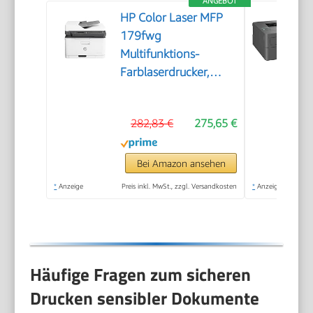
ANGEBOT
HP Color Laser MFP
179fwg
Multifunktions-
Farblaserdrucker,
Drucken, Kopieren,
Scannen, Faxen,
282,83 €
275,65 €
Automatische
Dokumentenzuführung,
Wi-Fi, Ethernet, USB,
Bei Amazon ansehen
Smart App
*
Anzeige
Preis inkl. MwSt., zzgl. Versandkosten
*
Anzeige
Häufige Fragen zum sicheren
Drucken sensibler Dokumente