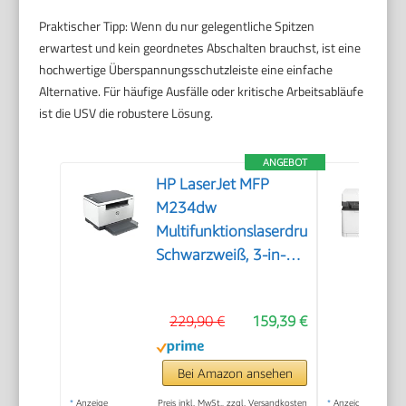
Praktischer Tipp: Wenn du nur gelegentliche Spitzen
erwartest und kein geordnetes Abschalten brauchst, ist eine
hochwertige Überspannungsschutzleiste eine einfache
Alternative. Für häufige Ausfälle oder kritische Arbeitsabläufe
ist die USV die robustere Lösung.
ANGEBOT
HP LaserJet MFP
M234dw
Multifunktionslaserdrucker,
Schwarzweiß, 3-in-1
Drucker, Scanner,
Kopierer, WLAN, LAN,
229,90 €
159,39 €
Duplex, Airprint, 29
S/Min
Bei Amazon ansehen
*
Anzeige
Preis inkl. MwSt., zzgl. Versandkosten
*
Anzeige