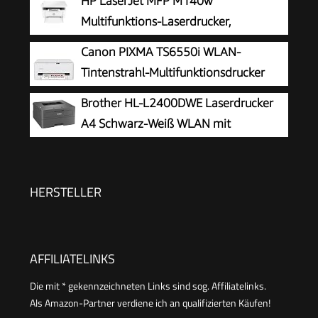
HP LaserJet MFP M140w
Kopierer, WLAN, LAN, Duplex, Airprint, 29 S/Min
Multifunktions-Laserdrucker,
Monolaser, Drucker, Scanner, Kopierer,
Canon PIXMA TS6550i WLAN-
Duplex-Druck, DIN A4, WLAN, Airprint, Schwarz-
Tintenstrahl-Multifunktionsdrucker
weiß-Drucker
Brother HL-L2400DWE Laserdrucker
A4 Schwarz-Weiß WLAN mit
Automatischem Duplexdruck LC-
Display
HERSTELLER
AFFILIATELINKS
Die mit * gekennzeichneten Links sind sog. Affiliatelinks.
Als Amazon-Partner verdiene ich an qualifizierten Käufen!