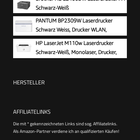
Ausgabefach für 100 Blatt, Auto-On/Auto-Off,
Schwarz-Weiß
Smart App
PANTUM BP2309W Laserdrucker
Schwarz Weiss, Drucker WLAN,
Airprint, Mopria, Klein für Heim & Büro,
HP LaserJet M110w Laserdrucker
20ppm, Inklusive 500-Seiten-Start-
Schwarz-Weiß, Monolaser, Drucker,
Tonerkartusche
WLAN, Airprint, Smart App, Bis zu 20
S./Min drucken, Auto-On/Auto-Off-Technologie
HERSTELLER
AFFILIATELINKS
Die mit * gekennzeichneten Links sind sog. Affiliatelinks.
Als Amazon-Partner verdiene ich an qualifizierten Käufen!