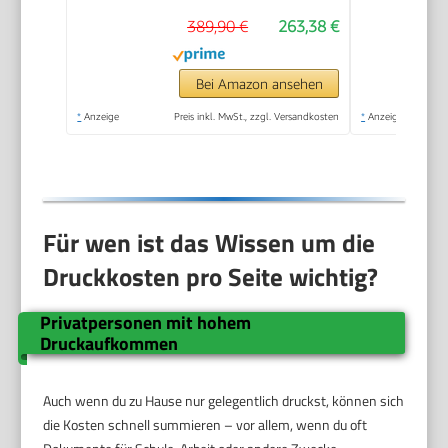
Scannen, Wi-Fi,
389,90 €
263,38 €
Ethernet, USB, Smart
App
Bei Amazon ansehen
*
Anzeige
Preis inkl. MwSt., zzgl. Versandkosten
*
Anzeige
Für wen ist das Wissen um die
Druckkosten pro Seite wichtig?
Privatpersonen mit hohem
Druckaufkommen
Auch wenn du zu Hause nur gelegentlich druckst, können sich
die Kosten schnell summieren – vor allem, wenn du oft