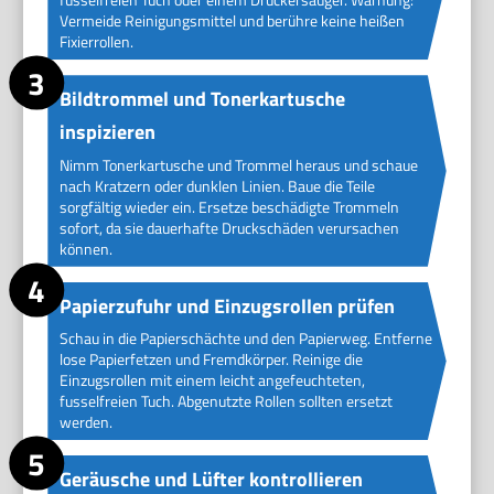
Vermeide Reinigungsmittel und berühre keine heißen
Fixierrollen.
Bildtrommel und Tonerkartusche
inspizieren
Nimm Tonerkartusche und Trommel heraus und schaue
nach Kratzern oder dunklen Linien. Baue die Teile
sorgfältig wieder ein. Ersetze beschädigte Trommeln
sofort, da sie dauerhafte Druckschäden verursachen
können.
Papierzufuhr und Einzugsrollen prüfen
Schau in die Papierschächte und den Papierweg. Entferne
lose Papierfetzen und Fremdkörper. Reinige die
Einzugsrollen mit einem leicht angefeuchteten,
fusselfreien Tuch. Abgenutzte Rollen sollten ersetzt
werden.
Geräusche und Lüfter kontrollieren