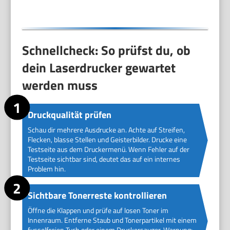
Schnellcheck: So prüfst du, ob
dein Laserdrucker gewartet
werden muss
Druckqualität prüfen
Schau dir mehrere Ausdrucke an. Achte auf Streifen,
Flecken, blasse Stellen und Geisterbilder. Drucke eine
Testseite aus dem Druckermenü. Wenn Fehler auf der
Testseite sichtbar sind, deutet das auf ein internes
Problem hin.
Sichtbare Tonerreste kontrollieren
Öffne die Klappen und prüfe auf losen Toner im
Innenraum. Entferne Staub und Tonerpartikel mit einem
fusselfreien Tuch oder einem Druckersauger. Warnung: