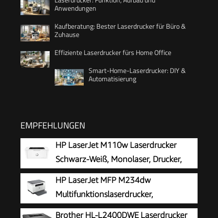
Anwendungen
Kaufberatung: Bester Laserdrucker für Büro &
Zuhause
Effiziente Laserdrucker fürs Home Office
Smart-Home-Laserdrucker: DIY &
Automatisierung
EMPFEHLUNGEN
HP LaserJet M110w Laserdrucker
Schwarz-Weiß, Monolaser, Drucker,
WLAN, Airprint, Smart App, Bis zu 20
HP LaserJet MFP M234dw
S./Min drucken, Auto-On/Auto-Off-Technologie
Multifunktionslaserdrucker,
Schwarzweiß, 3-in-1 Drucker, Scanner,
Brother HL-L2400DWE Laserdrucker