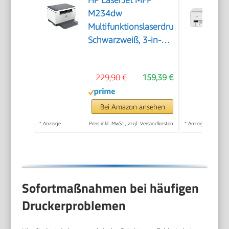
HP LaserJet MFP
M234dw
Multifunktionslaserdrucker,
Schwarzweiß, 3-in-1
Drucker, Scanner,
Kopierer, WLAN, LAN,
229,90 €
159,39 €
Duplex, Airprint, 29
S/Min
Bei Amazon ansehen
*
Anzeige
Preis inkl. MwSt., zzgl. Versandkosten
*
Anzeige
Sofortmaßnahmen bei häufigen
Druckerproblemen