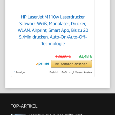
HP LaserJet M110w Laserdrucker
Schwarz-Weiß, Monolaser, Drucker,
WLAN, Airprint, Smart App, Bis zu 20
S./Min drucken, Auto-On/Auto-Off-
Technologie
129,90 €
93,48 €
Bei Amazon ansehen
*
Anzeige
Preis inkl. MwSt., zzgl. Versandkosten
TOP-ARTIKEL
Laserdrucker: Funktion, Aufbau und