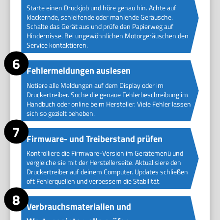
Starte einen Druckjob und höre genau hin. Achte auf
klackernde, schleifende oder mahlende Geräusche.
Schalte das Gerät aus und prüfe den Papierweg auf
Hindernisse. Bei ungewöhnlichen Motorgeräuschen den
Service kontaktieren.
Fehlermeldungen auslesen
Notiere alle Meldungen auf dem Display oder im
Druckertreiber. Suche die genaue Fehlerbeschreibung im
Handbuch oder online beim Hersteller. Viele Fehler lassen
sich so gezielt beheben.
Firmware- und Treiberstand prüfen
Kontrolliere die Firmware-Version im Gerätemenü und
vergleiche sie mit der Herstellerseite. Aktualisiere den
Druckertreiber auf deinem Computer. Updates schließen
oft Fehlerquellen und verbessern die Stabilität.
Verbrauchsmaterialien und