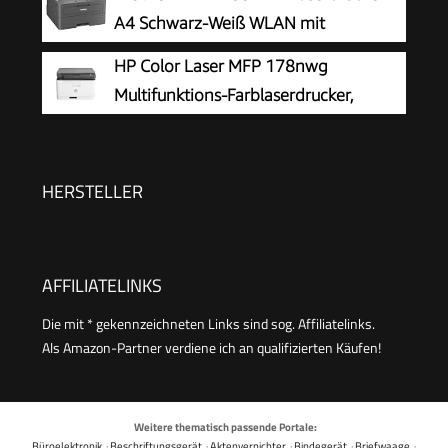
Kopierer, WLAN, LAN, Duplex, Airprint, 29 S/Min
A4 Schwarz-Weiß WLAN mit
Automatischem Duplexdruck LC-
HP Color Laser MFP 178nwg
Display
Multifunktions-Farblaserdrucker,
Drucken, Kopieren, Scannen, Wi-Fi,
Ethernet, USB, Smart App
HERSTELLER
AFFILIATELINKS
Die mit * gekennzeichneten Links sind sog. Affiliatelinks.
Als Amazon-Partner verdiene ich an qualifizierten Käufen!
Weitere thematisch passende Portale:
Büroelektronik
·
Beschriftungsgerät
·
Aktenvernichter
·
Bindegerät
·
Briefwaage
·