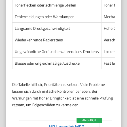
Tonerflecken oder schmierige Stellen
Toner haftet n
Fehlermeldungen oder Warnlampen
Mechanische B
Langsame Druckgeschwindigkeit
Hohe Druckau
Wiederkehrende Papierstaus
Verschmutzte 
Ungewöhnliche Geräusche während des Druckens
Lockere Teile
Blasse oder ungleichmäßige Ausdrucke
Fast leerer To
Die Tabelle hilft dir, Prioritäten zu setzen. Viele Probleme
lassen sich durch einfache Kontrollen beheben. Bei
Warnungen mit hoher Dringlichkeit ist eine schnelle Prüfung
ratsam, um Folgeschäden zu vermeiden.
ANGEBOT