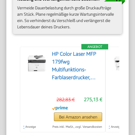
Vermeide Dauerbelastung durch große Druckaufträge
am Stück. Plane regelmäßige kurze Wartungsintervalle
ein. So verhinderst du Verschleiß und verlängerst die
Lebensdauer deines Druckers.
ANGEBOT
HP Color Laser MFP
179fwg
Multifunktions-
Farblaserdrucker,
Drucken, Kopieren,
Scannen, Faxen,
282,83 €
275,13 €
Automatische
Dokumentenzuführung,
Wi-Fi, Ethernet, USB,
Bei Amazon ansehen
Smart App
*
Anzeige
Preis inkl. MwSt., zzgl. Versandkosten
*
Anzeige