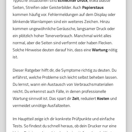
Typische Situationen sind
schlechter Druck
, etwa blasse
Seiten, Streifen oder Geisterbilder. Auch
Papierstaus
kommen häufig vor. Fehlermeldungen auf dem Display oder
blinkende Warnlampen sind ein weiteres Zeichen. Hinzu
kommen ungewöhnliche Geräusche, langsamer Druck oder
ein plötzlich hoher Tonerverbrauch. Manchmal wirkt alles
normal, aber die Seiten sind verformt oder haben Flecken.
Solche Hinweise deuten darauf hin, dass eine
Wartung
nötig
ist.
Dieser Ratgeber hilft dir, die Symptome richtig zu deuten. Du
erfährst, welche Probleme sich leicht selbst beheben lassen.
Du lernst, wann ein Austausch von Verbrauchsmaterialien
reicht. Du erkennst auch Fälle, in denen professionelle
Wartung sinnvoll ist. Das spart dir
Zeit
, reduziert
Kosten
und
vermeidet unnötige Ausfallzeiten.
Im Hauptteil zeige ich dir konkrete Prüfpunkte und einfache
Tests. So findest du schnell heraus, ob dein Drucker nur eine