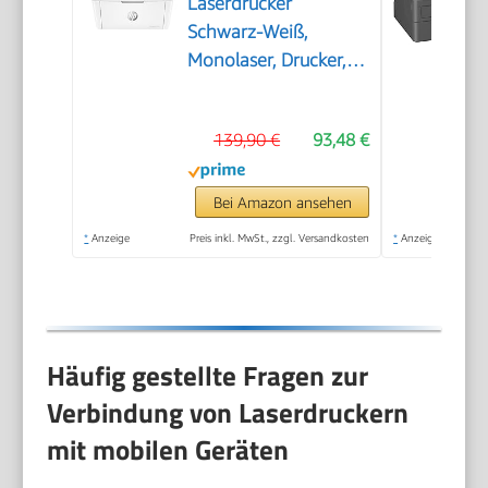
Laserdrucker
Schwarz-Weiß,
Monolaser, Drucker,
WLAN, Airprint, Smart
App, Bis zu 20 S./Min
139,90 €
93,48 €
drucken, Auto-
On/Auto-Off-
Technologie
Bei Amazon ansehen
*
Anzeige
Preis inkl. MwSt., zzgl. Versandkosten
*
Anzeige
Häufig gestellte Fragen zur
Verbindung von Laserdruckern
mit mobilen Geräten