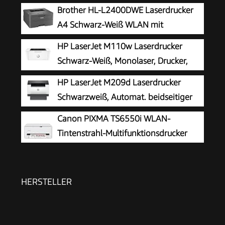
Brother HL-L2400DWE Laserdrucker
A4 Schwarz-Weiß WLAN mit
Automatischem Duplexdruck LC-
HP LaserJet M110w Laserdrucker
Display
Schwarz-Weiß, Monolaser, Drucker,
WLAN, Airprint, Smart App, Bis zu 20
HP LaserJet M209d Laserdrucker
S./Min drucken, Auto-On/Auto-Off-Technologie
Schwarzweiß, Automat. beidseitiger
Druck, USB, LED Bedienfeld,
Canon PIXMA TS6550i WLAN-
Ausgabefach für 100 Blatt, Auto-On/Auto-Off,
Tintenstrahl-Multifunktionsdrucker
Smart App
HERSTELLER