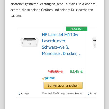
einfacher gestalten. Wichtig ist, genau auf die Funktionen zu
achten, die zu deinen Geräten und deinem Druckverhalten
passen.
ANGEBOT
HP LaserJet M110w
Laserdrucker
Schwarz-Weiß,
Monolaser, Drucker,
WLAN, Airprint, Smart
App, Bis zu 20 S./Min
139,90 €
93,48 €
drucken, Auto-
On/Auto-Off-
Technologie
Bei Amazon ansehen
*
Anzeige
Preis inkl. MwSt., zzgl. Versandkosten
*
Anzeige