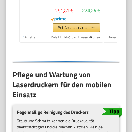
Scannen, Faxen,
281,81 €
274,26 €
Automatische
Dokumentenzuführung,
Wi-Fi, Ethernet, USB,
Bei Amazon ansehen
Smart App
*
Anzeige
Preis inkl. MwSt., zzgl. Versandkosten
*
Anzeige
Pflege und Wartung von
Laserdruckern für den mobilen
Einsatz
Regelmäßige Reinigung des Druckers
Staub und Schmutz können die Druckqualität
beeinträchtigen und die Mechanik stören. Reinige