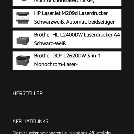
Multifunktionslaserdrucker,
Schwarzweiß, 3-in-1 Drucker, Scanner,
HP LaserJet M209d Laserdrucker
Kopierer, WLAN, LAN, Duplex, Airprint, 29 S/Min
Schwarzweiß, Automat. beidseitiger
Druck, USB, LED Bedienfeld,
Brother HL-L2400DW Laserdrucker A4
Ausgabefach für 100 Blatt, Auto-On/Auto-Off,
Schwarz-Weiß
Smart App
Brother DCP-L2620DW 3-in-1
Monochrom-Laser-
Multifunktionsdrucker
HERSTELLER
AFFILIATELINKS
Die mit * gekennzeichneten Links sind sog. Affiliatelinks.