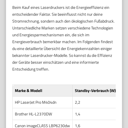
Beim Kauf eines Laserdruckers ist die Energieeffizienz ein
entscheidender Faktor. Sie beeinflusst nicht nur deine
Stromrechnung, sondern auch den ökologischen Fußabdruck.
Unterschiedliche Marken setzen verschiedene Technologien
und Energiesparmechanismen ein, die sich im
Energieverbrauch bemerkbar machen. Im Folgenden findest
du eine detaillierte Übersicht der Energiekennzahlen einiger
bekannter Laserdrucker-Modelle. So kannst du die Effizienz
der Geräte besser einschätzen und eine informierte
Entscheidung treffen.
Marke & Modell
Standby-Verbrauch (W)
TEC
HP LaserJet Pro M404dn
2,2
0,9
Brother HL-L2370DW
1,4
0,4
Canon imageCLASS LBP6230dw
1,6
0,5