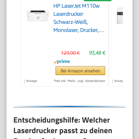
HP LaserJet M110w
Laserdrucker
Schwarz-Weiß,
Monolaser, Drucker,
WLAN, Airprint, Smart
App, Bis zu 20 S./Min
129,90 €
93,48 €
drucken, Auto-
On/Auto-Off-
Technologie
Bei Amazon ansehen
*
Anzeige
Preis inkl. MwSt., zzgl. Versandkosten
*
Anzeige
Entscheidungshilfe: Welcher
Laserdrucker passt zu deinen