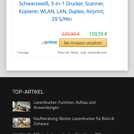
Schwarzweiß, 3-in-1 Drucker, Scanner,
Kopierer, WLAN, LAN, Duplex, Airprint,
29 S/Min
229,90 €
159,39 €
Bei Amazon ansehen
*
Anzeige
Preis inkl. MwSt., zzgl. Versandkosten
TOP-ARTIKEL
Laserdrucker: Funktion, Aufbau und
Anwendungen
Kaufberatung: Bester Laserdrucker für Büro &
Zuhause