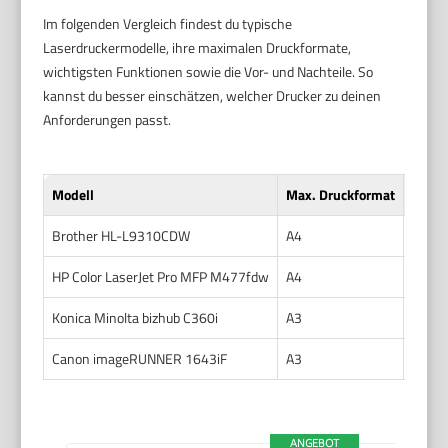
Im folgenden Vergleich findest du typische
Laserdruckermodelle, ihre maximalen Druckformate,
wichtigsten Funktionen sowie die Vor- und Nachteile. So
kannst du besser einschätzen, welcher Drucker zu deinen
Anforderungen passt.
Modell
Max. Druckformat
Funkt
Brother HL-L9310CDW
A4
Farb-
HP Color LaserJet Pro MFP M477fdw
A4
Multi
Konica Minolta bizhub C360i
A3
Multi
Canon imageRUNNER 1643iF
A3
Multi
ANGEBOT