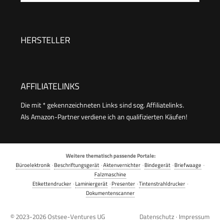
HERSTELLER
AFFILIATELINKS
Die mit * gekennzeichneten Links sind sog. Affiliatelinks.
Als Amazon-Partner verdiene ich an qualifizierten Käufen!
Weitere thematisch passende Portale:
Büroelektronik
·
Beschriftungsgerät
·
Aktenvernichter
·
Bindegerät
·
Briefwaage
·
Falzmaschine
Etikettendrucker
·
Laminiergerät
·
Presenter
·
Tintenstrahldrucker
·
Dokumentenscanner
© 2023-2026
Ostsee-Ventures UG
Datenschutz
·
Impressum