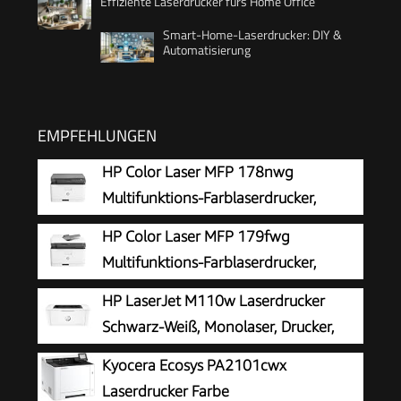
Effiziente Laserdrucker fürs Home Office
Smart-Home-Laserdrucker: DIY &
Automatisierung
EMPFEHLUNGEN
HP Color Laser MFP 178nwg
Multifunktions-Farblaserdrucker,
Drucken, Kopieren, Scannen, Wi-Fi,
HP Color Laser MFP 179fwg
Ethernet, USB, Smart App
Multifunktions-Farblaserdrucker,
Drucken, Kopieren, Scannen, Faxen,
HP LaserJet M110w Laserdrucker
Automatische Dokumentenzuführung, Wi-Fi,
Schwarz-Weiß, Monolaser, Drucker,
Ethernet, USB, Smart App
WLAN, Airprint, Smart App, Bis zu 20
Kyocera Ecosys PA2101cwx
S./Min drucken, Auto-On/Auto-Off-Technologie
Laserdrucker Farbe