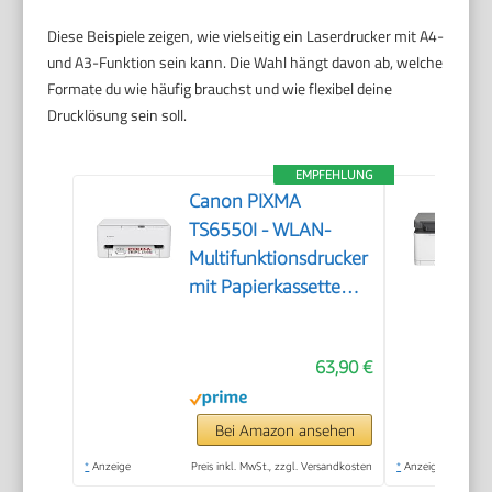
Diese Beispiele zeigen, wie vielseitig ein Laserdrucker mit A4-
und A3-Funktion sein kann. Die Wahl hängt davon ab, welche
Formate du wie häufig brauchst und wie flexibel deine
Drucklösung sein soll.
EMPFEHLUNG
Canon PIXMA
TS6550I - WLAN-
Multifunktionsdrucker
mit Papierkassette
und Frontbedienung |
Kabelloses Drucken
63,90 €
vom Smartphone
leicht gemacht PIXMA
Print Plan kompatibel
Bei Amazon ansehen
*
Anzeige
Preis inkl. MwSt., zzgl. Versandkosten
*
Anzeige